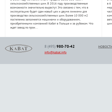
сельскохозяйственных шин. В 2016 году производственные
в 6
возможности значительно вырастут. Это связано с тем, что в
мер
эксплуатацию будет сдан новый цех и двумя линиями для
час
производства сельскохозяйственных шин. Более 10 000 м2
ком
постепенно заполняется машинами и оборудованием,
авт
приобретенными компанией Кабат в Польше и за рубежом. Что
шин
ждет завод по прои...
8 (495)
980-70-42
НОВОСТ
info@kabat.info