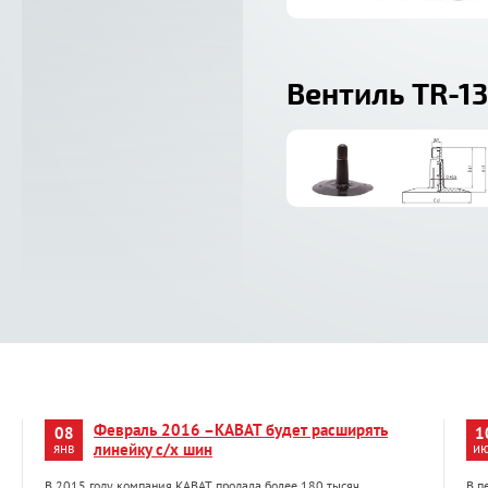
Вентиль TR-13
Февраль 2016 –KABAT будет расширять
08
1
янв
линейку с/х шин
и
В 2015 году компания KABAT продала более 180 тысяч
В п