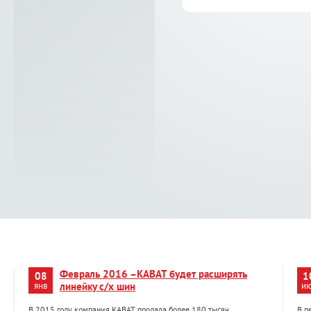
Февраль 2016 –KABAT будет расширять
08
1
янв
линейку с/х шин
и
В 2015 году компания KABAT продала более 180 тысяч
В п