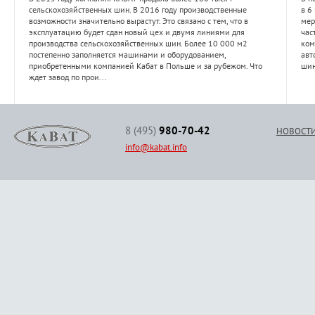
сельскохозяйственных шин. В 2016 году производственные
в 6
возможности значительно вырастут. Это связано с тем, что в
мер
эксплуатацию будет сдан новый цех и двумя линиями для
час
производства сельскохозяйственных шин. Более 10 000 м2
ком
постепенно заполняется машинами и оборудованием,
авт
приобретенными компанией Кабат в Польше и за рубежом. Что
шин
ждет завод по прои...
8 (495)
980-70-42
НОВОСТ
info@kabat.info