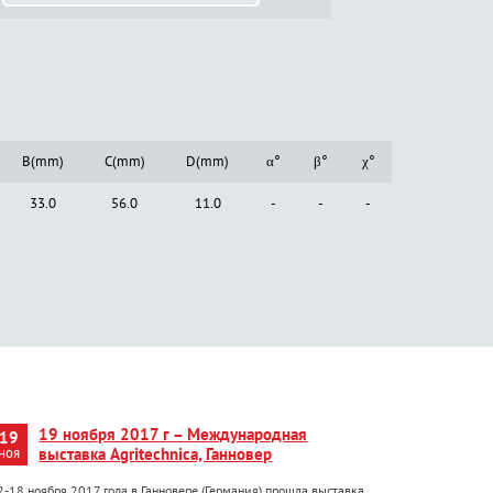
B(mm)
C(mm)
D(mm)
α°
β°
χ°
33.0
56.0
11.0
-
-
-
19 ноября 2017 г – Международная
19
ноя
выставка Agritechnica, Ганновер
2-18 ноября 2017 года в Ганновере (Германия) прошла выставка