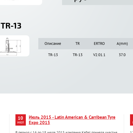
 TR-13
Описание
TR
ERTRO
A(mm)
TR-13
TR-13
V2.01.1
37.0
Июль 2015 - Latin American & Carribean Tyre
10
июл
Expo 2015
В период с 16 по 18 июля 2015 компания Кабат приняла участие
1