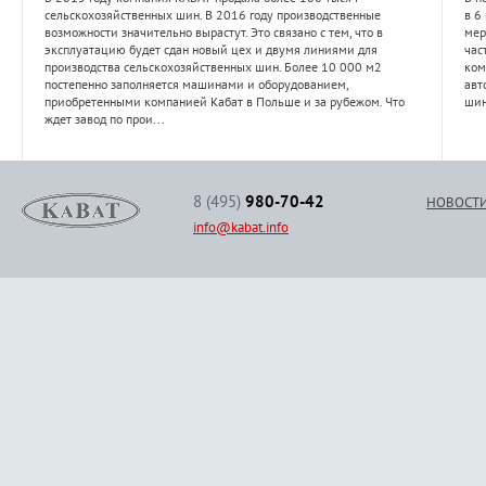
сельскохозяйственных шин. В 2016 году производственные
в 6
возможности значительно вырастут. Это связано с тем, что в
мер
эксплуатацию будет сдан новый цех и двумя линиями для
час
производства сельскохозяйственных шин. Более 10 000 м2
ком
постепенно заполняется машинами и оборудованием,
авт
приобретенными компанией Кабат в Польше и за рубежом. Что
шин
ждет завод по прои...
8 (495)
980-70-42
НОВОСТ
info@kabat.info