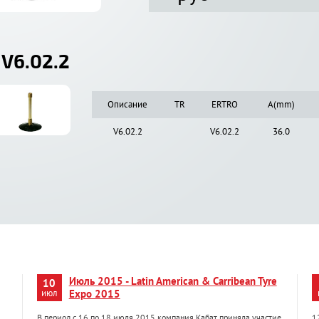
V6.02.2
Описание
TR
ERTRO
A(mm)
V6.02.2
V6.02.2
36.0
Июль 2015 - Latin American & Carribean Tyre
10
июл
Expo 2015
В период с 16 по 18 июля 2015 компания Кабат приняла участие
1