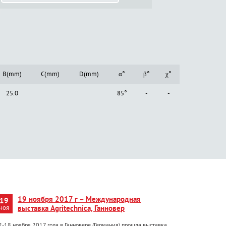
B(mm)
C(mm)
D(mm)
α°
β°
χ°
25.0
85°
-
-
19 ноября 2017 г – Международная
19
ноя
выставка Agritechnica, Ганновер
2-18 ноября 2017 года в Ганновере (Германия) прошла выставка