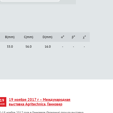
B(mm)
C(mm)
D(mm)
α°
β°
χ°
33.0
56.0
16.0
-
-
-
19 ноября 2017 г – Международная
19
ноя
выставка Agritechnica, Ганновер
2-18 ноября 2017 года в Ганновере (Германия) прошла выставка