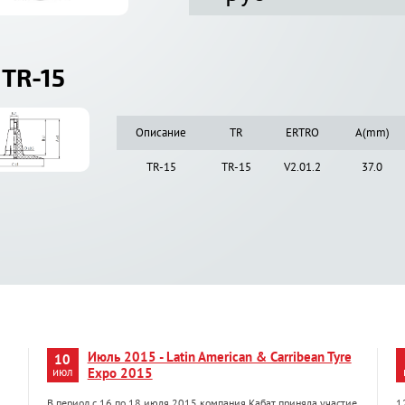
 TR-15
Описание
TR
ERTRO
A(mm)
TR-15
TR-15
V2.01.2
37.0
Июль 2015 - Latin American & Carribean Tyre
10
июл
Expo 2015
В период с 16 по 18 июля 2015 компания Кабат приняла участие
1