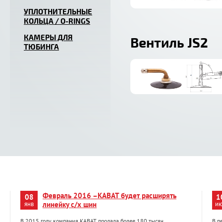
УПЛОТНИТЕЛЬНЫЕ
КОЛЬЦА / O-RINGS
КАМЕРЫ ДЛЯ
Вентиль JS2
ТЮБИНГА
Февраль 2016 –KABAT будет расширять
08
1
янв
линейку с/х шин
и
В 2015 году компания KABAT продала более 180 тысяч
В п