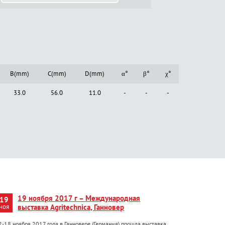
B(mm)
C(mm)
D(mm)
α°
β°
χ°
33.0
56.0
11.0
-
-
-
19 ноября 2017 г – Международная
19
ноя
выставка Agritechnica, Ганновер
2-18 ноября 2017 года в Ганновере (Германия) прошла выставка