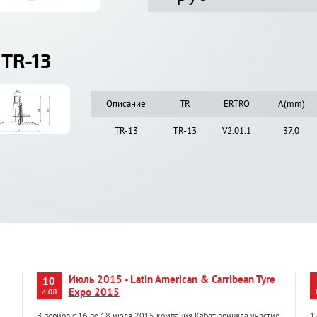
 TR-13
Описание
TR
ERTRO
A(mm)
TR-13
TR-13
V2.01.1
37.0
Июль 2015 - Latin American & Carribean Tyre
10
июл
Expo 2015
В период с 16 по 18 июля 2015 компания Кабат приняла участие
1