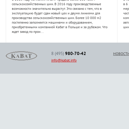
сельскохозяйственных шин. В 2016 году производственные
в 6
возможности значительно вырастут. Это связано с тем, что в
мер
эксплуатацию будет сдан новый цех и двумя линиями для
час
производства сельскохозяйственных шин. Более 10 000 м2
ком
постепенно заполняется машинами и оборудованием,
авт
приобретенными компанией Кабат в Польше и за рубежом. Что
шин
ждет завод по прои...
8 (495)
980-70-42
НОВОСТ
info@kabat.info