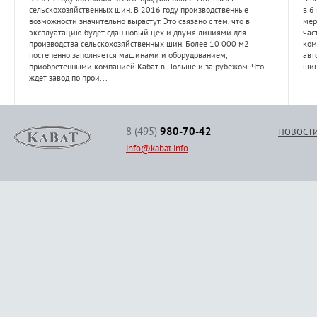
сельскохозяйственных шин. В 2016 году производственные
в 6
возможности значительно вырастут. Это связано с тем, что в
мер
эксплуатацию будет сдан новый цех и двумя линиями для
час
производства сельскохозяйственных шин. Более 10 000 м2
ком
постепенно заполняется машинами и оборудованием,
авт
приобретенными компанией Кабат в Польше и за рубежом. Что
шин
ждет завод по прои...
8 (495)
980-70-42
НОВОСТ
info@kabat.info