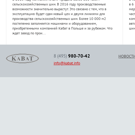
сельскохозяйственных шин. В 2016 году производственные
в 6
возможности значительно вырастут. Это связано с тем, что в
мер
эксплуатацию будет сдан новый цех и двумя линиями для
час
производства сельскохозяйственных шин. Более 10 000 м2
ком
постепенно заполняется машинами и оборудованием,
авт
приобретенными компанией Кабат в Польше и за рубежом. Что
шин
ждет завод по прои...
8 (495)
980-70-42
НОВОСТ
info@kabat.info