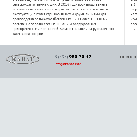
сельскохозяйственных шин. В 2016 году производственные
в 6
возможности значительно вырастут. Это связано с тем, что в
мер
эксплуатацию будет сдан новый цех и двумя линиями для
час
производства сельскохозяйственных шин. Более 10 000 м2
ком
постепенно заполняется машинами и оборудованием,
авт
приобретенными компанией Кабат в Польше и за рубежом. Что
шин
ждет завод по прои...
8 (495)
980-70-42
НОВОСТ
info@kabat.info